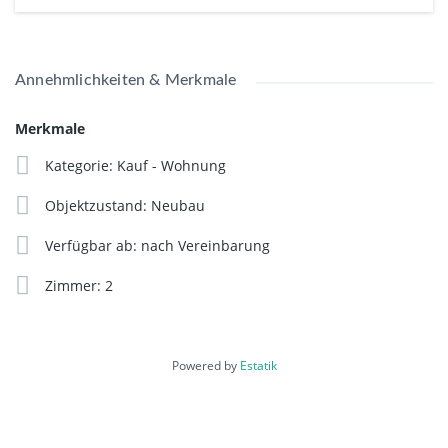
Abschreibungsmöglichkeiten von 10 % über 6 Jahre,
verbilligten Finanzierungskonditionen und nachhaltig
niedrigen Energiekosten. Die Investition in ein KfW-
Effizienzhaus 40 ist somit nicht nur umweltfreundlich,
Annehmlichkeiten & Merkmale
sondern auch wirtschaftlich äußerst vorteilhaft.
Merkmale
Voraussichtlicher Baubeginn: Frühjahr 2026/ Fertigstellung:
Kategorie: Kauf - Wohnung
2027/2028
Objektzustand: Neubau
Jetzt vormerken lassen und Vorverkaufsrabatt sichern.
Provisionsfreier Verkauf!
Verfügbar ab: nach Vereinbarung
Zimmer: 2
Powered by
Estatik