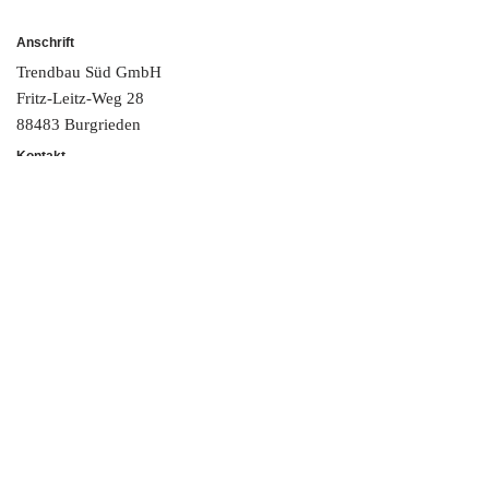
Anschrift
Trendbau Süd GmbH
Fritz-Leitz-Weg 28
88483 Burgrieden
Kontakt
Fon: +49 7392 92 883 0
Fax: +49 7392 92 883 99
info@trendbau-sued.de
Rechnungsadresse:
buchhaltung@trendbau-sued.de
Öffnungszeiten
Mo - Do 08:00 - 17:00 Uhr
Freitag 08:00 - 13:00 Uhr