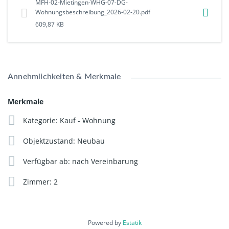
MFH-02-Mietingen-WHG-07-DG-
Standard profitieren Sie von steuerlich hohen
Wohnungsbeschreibung_2026-02-20.pdf
Abschreibungsmöglichkeiten von 10 % über 6 Jahre,
609,87 KB
verbilligten Finanzierungskonditionen und nachhaltig
niedrigen Energiekosten. Die Investition in ein KfW-
Effizienzhaus 40 ist somit nicht nur umweltfreundlich,
sondern auch wirtschaftlich äußerst vorteilhaft.
Annehmlichkeiten & Merkmale
Voraussichtlicher Baubeginn: Frühjahr 2026/ Fertigstellung:
Merkmale
2027/2028
Kategorie: Kauf - Wohnung
Jetzt vormerken lassen und Vorverkaufsrabatt sichern.
Objektzustand: Neubau
Provisionsfreier Verkauf!
Verfügbar ab: nach Vereinbarung
Zimmer: 2
Powered by
Estatik