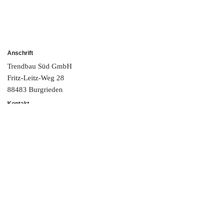
Anschrift
Trendbau Süd GmbH
Fritz-Leitz-Weg 28
88483 Burgrieden
Kontakt
Fon: +49 7392 92 883 0
Fax: +49 7392 92 883 99
info@trendbau-sued.de
Rechnungsadresse:
buchhaltung@trendbau-sued.de